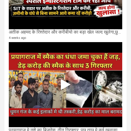
अतीक अहमद के रिश्तेदार और करीबीयो का बड़ा खेल जल्द खुलेगा,छुप कर करोड़ो कमाने वाले SIT के राडार पर
4 weeks ago
प्रयागराज मे नशे का बिज़नेस, तीन गिरफ्तार, पूछ ताछ मे कई खुलासा..