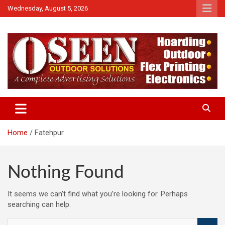
Skip
Wednesday, August 5, 2026
to
content
News
QTv India
Home
Fatehpur
Nothing Found
It seems we can’t find what you’re looking for. Perhaps
searching can help.
S