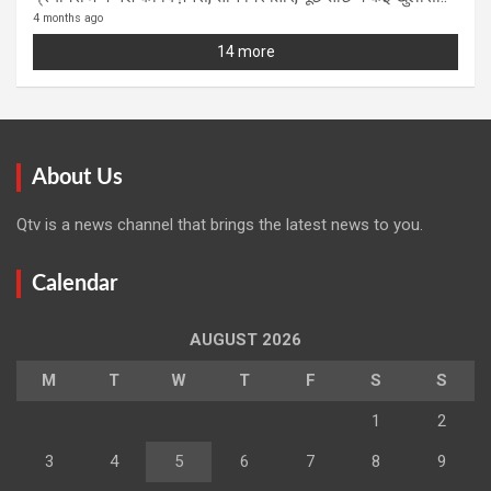
4 months ago
14 more
About Us
Qtv is a news channel that brings the latest news to you.
Calendar
AUGUST 2026
M
T
W
T
F
S
S
1
2
3
4
5
6
7
8
9