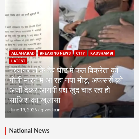
ALLAHABAD
BREAKING NEWS
CITY
KAUSHAMBI
LATEST
प्रयागराज के देव घाट मे फल विक्रेता क़ो
गोली मारने मे आ रहा नया मोड़, अफसरों क़ो
अर्ज़ी देकर आरोपी पक्ष खुद चाह रहा हो
साजिश का खुलासा
June 19, 2026
qtvindia.in
National News