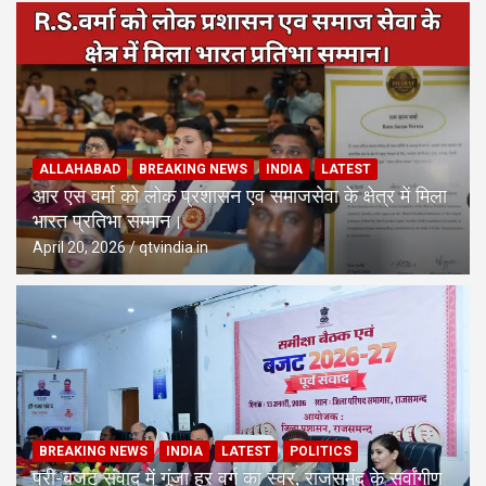
ALLAHABAD
BREAKING NEWS
INDIA
LATEST
आर एस वर्मा को लोक प्रशासन एव समाजसेवा के क्षेत्र में मिला
भारत प्रतिभा सम्मान।
April 20, 2026
qtvindia.in
BREAKING NEWS
INDIA
LATEST
POLITICS
प्री-बजट संवाद में गूंजा हर वर्ग का स्वर, राजसमंद के सर्वांगीण