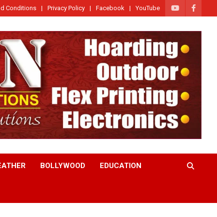
d Conditions
Privacy Policy
Facebook
YouTube
EATHER
BOLLYWOOD
EDUCATION