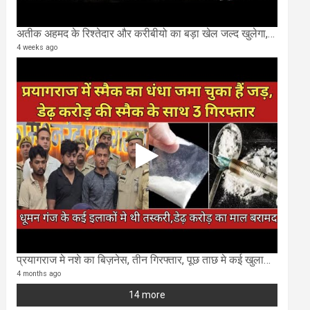
अतीक अहमद के रिश्तेदार और करीबीयो का बड़ा खेल जल्द खुलेगा,छुप कर करोड़ो कमाने वाले SIT के राडार पर
4 weeks ago
प्रयागराज मे नशे का बिज़नेस, तीन गिरफ्तार, पूछ ताछ मे कई खुलासा..
4 months ago
14 more