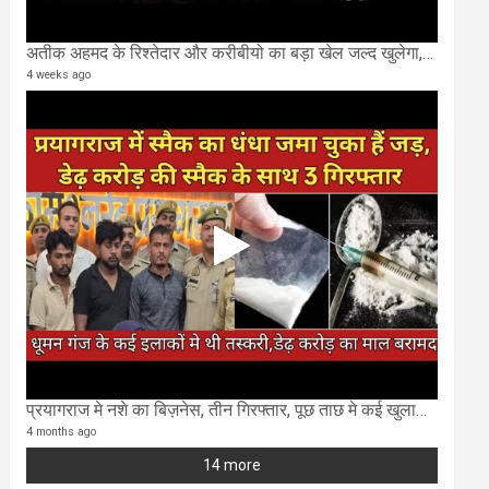
अतीक अहमद के रिश्तेदार और करीबीयो का बड़ा खेल जल्द खुलेगा,छुप कर करोड़ो कमाने वाले SIT के राडार पर
4 weeks ago
प्रयागराज मे नशे का बिज़नेस, तीन गिरफ्तार, पूछ ताछ मे कई खुलासा..
4 months ago
14 more