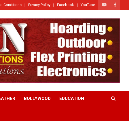
d Conditions
Privacy Policy
Facebook
YouTube
EATHER
BOLLYWOOD
EDUCATION