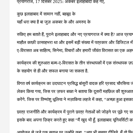
प्रयागराज, 17 दिसंबर 2025: अकबर इलाहाबादी कह गए,
कुछ इलाहाबाद में सामान नहीं, बहबूद के
यहाँ धरा क्या है बा जुज़ अकबर के और अमरुद के
रुकिए हम बताते हैं, पुराने इलाहाबाद और नए प्रयागराज में क्या है? आज प्रय
माहौल काफ़ी उत्साहभरा था और इसमें बड़ी संख्या में पत्रकार और डिजिटल म
ए-विरासत अब साहित्य, सिनेमा, विचारों और हमारी जीवंत विरासत का एक अहम
कार्यक्रम की शुरुआत बज़्म-ए-विरासत के तीन संस्थापकों में एक संस्थापक ज़
के सहयोग से ही और सफल बनाया जा सकता है.
विगत वर्ष कार्यक्रम का उदघाटन प्रसिद्ध बांसुरी वादक हरि प्रसाद चौरसिय
लेकर किया गया, जिस पर ज़फर बख्त ने बताया कि दूसरी महफ़िल की शुरुआत सुप्
करेंगे. जिस पर तिग्मांशु धूलिया ने मज़ाकिया लहजे में कहा, “अच्छा हुआ इसका 
छात्र राजनीति और कार्यक्रम में पुराने छात्र नेताओं को जोड़ने पर पूछे गए स
इसके बाद अपना ज़िक्र करते हुए कहा “मैं खुद भी हूँ. इलाहाबाद यूनिवर्सिटी का 
आयोजन से जुड़े एक सवाल पर उन्होंने कहा, “आप भी सुझाव दीजिये. मैं तो फिल्म