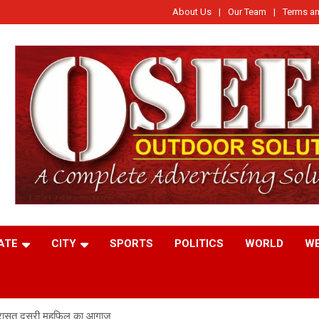
About Us
Our Team
Terms an
ATE
CITY
SPORTS
POLITICS
WORLD
W
 विरासत दूसरी महफ़िल का आगाज़.