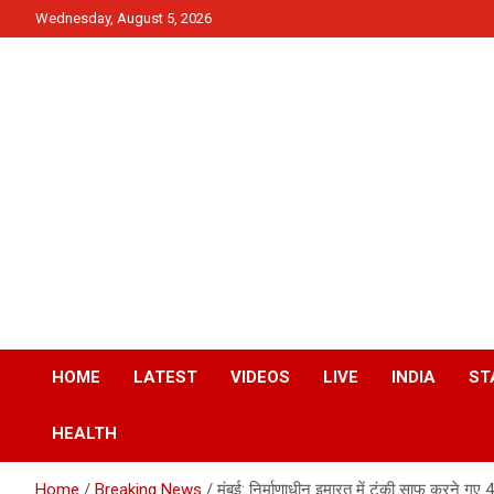
Skip
Wednesday, August 5, 2026
to
content
News
QTv India
HOME
LATEST
VIDEOS
LIVE
INDIA
ST
HEALTH
Home
Breaking News
मुंबई: निर्माणाधीन इमारत में टंकी साफ करने गए 