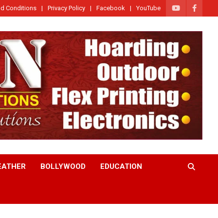
d Conditions
Privacy Policy
Facebook
YouTube
EATHER
BOLLYWOOD
EDUCATION