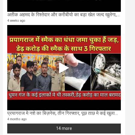
अतीक अहमद के रिश्तेदार और करीबीयो का बड़ा खेल जल्द खुलेगा,छुप कर करोड़ो कमाने वाले SIT के राडार पर
4 weeks ago
प्रयागराज मे नशे का बिज़नेस, तीन गिरफ्तार, पूछ ताछ मे कई खुलासा..
4 months ago
14 more