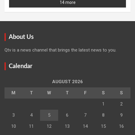
14 more
About Us
Qtv is a news channel that brings the latest news to you.
Calendar
AUGUST 2026
M
T
W
T
F
S
S
1
2
3
4
5
6
7
8
9
10
11
12
13
14
15
16