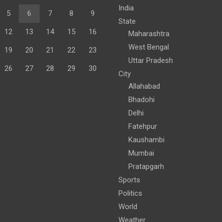
India
5
6
7
8
9
State
12
13
14
15
16
Maharashtra
West Bengal
19
20
21
22
23
Uttar Pradesh
26
27
28
29
30
City
Allahabad
Bhadohi
Delhi
Fatehpur
Kaushambi
Mumbai
Pratapgarh
Sports
Politics
World
Weather