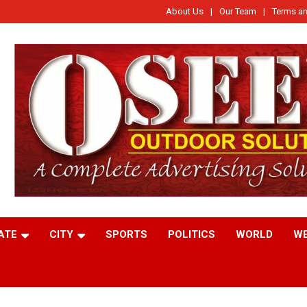
About Us
Our Team
Terms an
ATE
CITY
SPORTS
POLITICS
WORLD
W