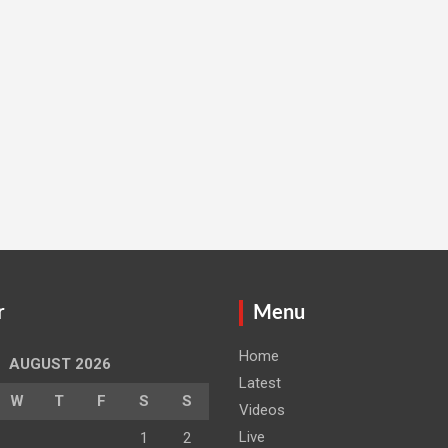
r
Menu
Home
AUGUST 2026
Latest
W
T
F
S
S
Videos
Live
1
2