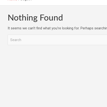
Nothing Found
It seems we can’t find what you’re looking for. Perhaps searchi
S
e
a
r
c
h