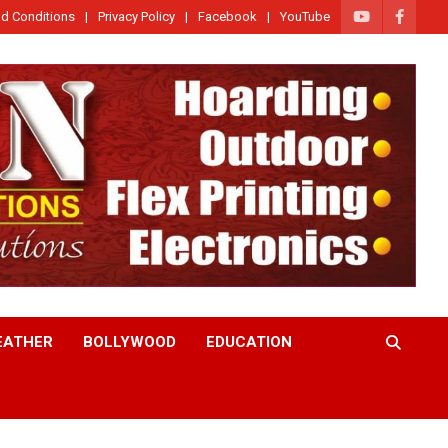
d Conditions
Privacy Policy
Facebook
YouTube
EATHER
BOLLYWOOD
EDUCATION