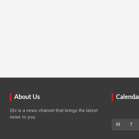
About Us
Calenda
Qtv is a news channel that brings the latest
news to you.
M
T