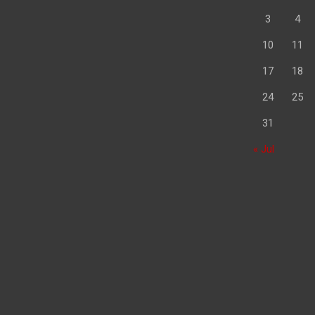
3
4
10
11
17
18
24
25
31
« Jul