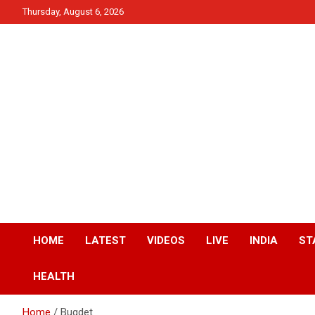
Skip
Thursday, August 6, 2026
to
content
News
QTv India
HOME
LATEST
VIDEOS
LIVE
INDIA
ST
HEALTH
Home
Bugdet