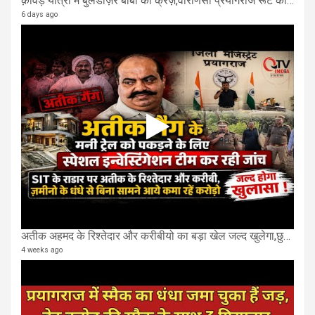
क़ावड़ यात्रा मे बुलडोज़र बाबा का क्रेज़,वाराणसी प्रयागराज रूट की एक लेन खाली की गई.
6 days ago
अतीक अहमद के रिश्तेदार और करीबीयो का बड़ा खेल जल्द खुलेगा,छुप कर करोड़ो कमाने वाले SIT के राडार पर
4 weeks ago