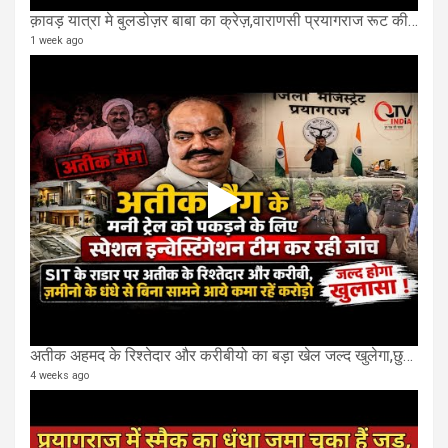
क़ावड़ यात्रा मे बुलडोज़र बाबा का क्रेज़,वाराणसी प्रयागराज रूट की एक लेन खाली की गई.
1 week ago
अतीक अहमद के रिश्तेदार और करीबीयो का बड़ा खेल जल्द खुलेगा,छुप कर करोड़ो कमाने वाले SIT के राडार पर
4 weeks ago