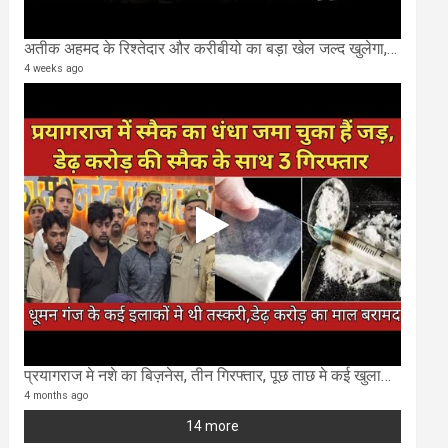
अतीक अहमद के रिश्तेदार और करीबीयो का बड़ा खेल जल्द खुलेगा,छुप कर करोड़ो कमाने वाले SIT के राडार पर
4 weeks ago
प्रयागराज मे नशे का बिज़नेस, तीन गिरफ्तार, पूछ ताछ मे कई खुलासा..
4 months ago
14 more