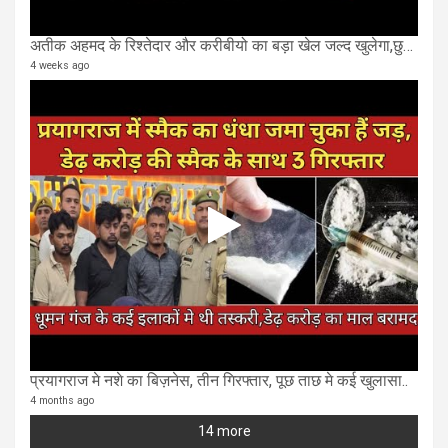
अतीक अहमद के रिश्तेदार और करीबीयो का बड़ा खेल जल्द खुलेगा,छुप कर करोड़ो कमाने वाले SIT के राडार पर
4 weeks ago
प्रयागराज मे नशे का बिज़नेस, तीन गिरफ्तार, पूछ ताछ मे कई खुलासा..
4 months ago
14 more