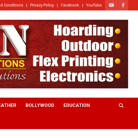
d Conditions
Privacy Policy
Facebook
YouTube
EATHER
BOLLYWOOD
EDUCATION