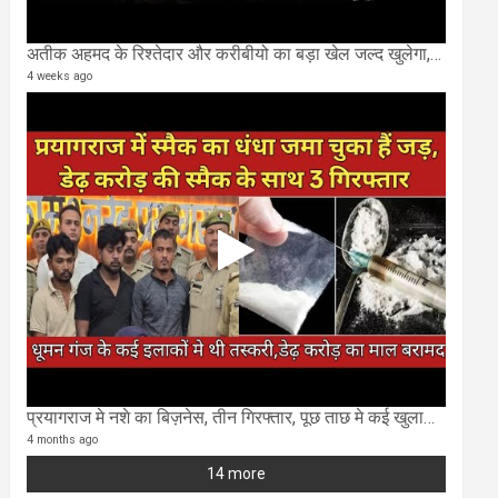
अतीक अहमद के रिश्तेदार और करीबीयो का बड़ा खेल जल्द खुलेगा,छुप कर करोड़ो कमाने वाले SIT के राडार पर
4 weeks ago
प्रयागराज मे नशे का बिज़नेस, तीन गिरफ्तार, पूछ ताछ मे कई खुलासा..
4 months ago
14 more