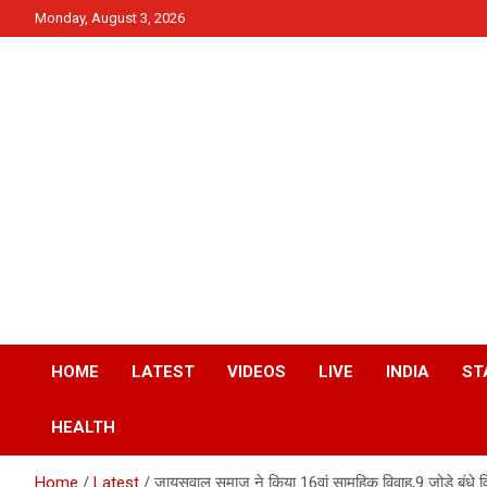
Skip
Monday, August 3, 2026
to
content
News
QTv India
HOME
LATEST
VIDEOS
LIVE
INDIA
ST
HEALTH
Home
Latest
जायसवाल समाज ने किया 16वां सामूहिक विवाह,9 जोड़े बंधे वि