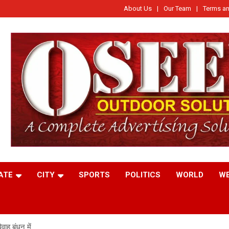
About Us
Our Team
Terms an
ATE
CITY
SPORTS
POLITICS
WORLD
W
वाह बंधन में