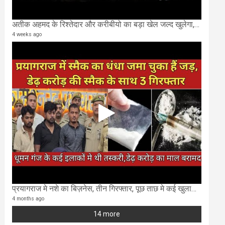
अतीक अहमद के रिश्तेदार और करीबीयो का बड़ा खेल जल्द खुलेगा,छुप कर करोड़ो कमाने वाले SIT के राडार पर
4 weeks ago
प्रयागराज मे नशे का बिज़नेस, तीन गिरफ्तार, पूछ ताछ मे कई खुलासा..
4 months ago
14 more