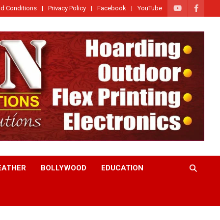
d Conditions
Privacy Policy
Facebook
YouTube
EATHER
BOLLYWOOD
EDUCATION