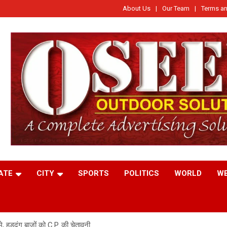
About Us
Our Team
Terms an
ATE
CITY
SPORTS
POLITICS
WORLD
W
 हुड़दंग बाज़ों क़ो C.P. की चेतावनी