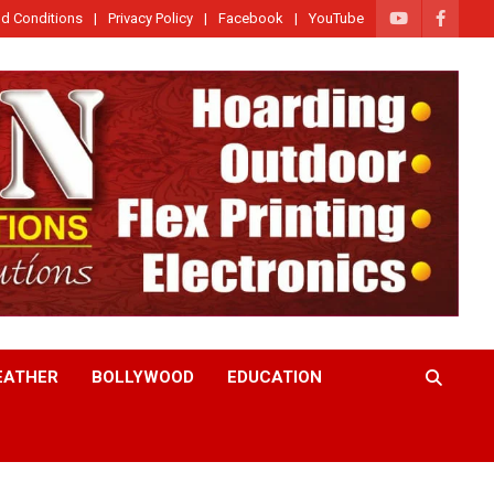
d Conditions
Privacy Policy
Facebook
YouTube
EATHER
BOLLYWOOD
EDUCATION