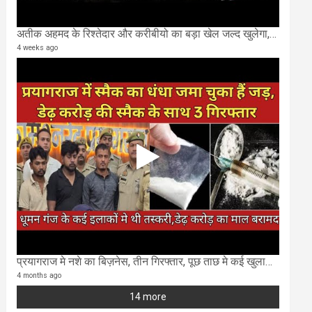
अतीक अहमद के रिश्तेदार और करीबीयो का बड़ा खेल जल्द खुलेगा,छुप कर करोड़ो कमाने वाले SIT के राडार पर
4 weeks ago
प्रयागराज मे नशे का बिज़नेस, तीन गिरफ्तार, पूछ ताछ मे कई खुलासा..
4 months ago
14 more