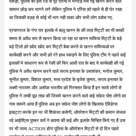
पकड़ा, पुलिस की इस रेड से पूरे एरिया मे भगदड़ मच गई खनन करने वाले
सामान छोड़ कर भागने लगे लेकिन पुलिस ने एरिया क़ो पहले से ही घेर रखा
था जिसकी वज़ह से कोई भी भाग नही सका और सभी लोग दबोच गए.
प्रयागराज के गंगा पार इलाके मे बालू खनन के की तरह मिट्टी का भी काफ़ी
समय से अवैध रूप से खनन किया जा रहा था खनन माफिया मिट्टी के बड़े
बड़े टिलो क़ो खोद खोद कर मिट्टी बेचा करते थे खनन माफियाओ पर
कार्यवाही करने और सभी क़ो रंगे हाथ पकड़ने के लिए पुलिस टीम ने पहले कई
इलाकों मे साधारण रूप से रेकी की फिर आधी रात के बाद ये कार्यवाही की गई
पुलिस ने अवैध खनन करने वाले सराय इनायत के उमाशंकर, मनोज कुमार,
सुनील कुमार, विशाल कुमार, मध्य प्रदेश के बृजेश कुमार, सराय इनायत के
लक्ष्मी नारायण और अशोक भारतीय क़ो गिरफ्तार किया हैं इन सातो लोगो से
पुलिस ने लम्बी पूछ ताछ की जिसमे खनन करने वाले कई सफ़ेद पोश लोगो का
नाम सामने आया हैं पुलिस अब इन सफ़ेद पोश लोगो के खिलाफ ऐविडेन्स
इखट्टा करके इन पर भी शिकंजा कसेगी, ऑपरेशन मिट्टी की कमान संभाल
रहे आईपीएस पुष्कर वर्मा ने बताया की कई और इलाके चिन्हित किये गए हैं उस
पर भी जल्द ACTION होगा पुलिस के ऑपरेशन मिट्टी से दो दिन पहले