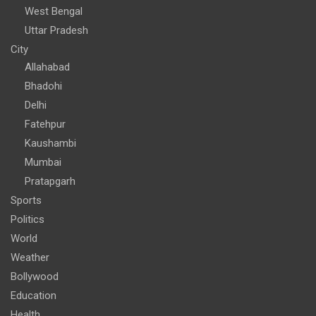
West Bengal
Uttar Pradesh
City
Allahabad
Bhadohi
Delhi
Fatehpur
Kaushambi
Mumbai
Pratapgarh
Sports
Politics
World
Weather
Bollywood
Education
Health