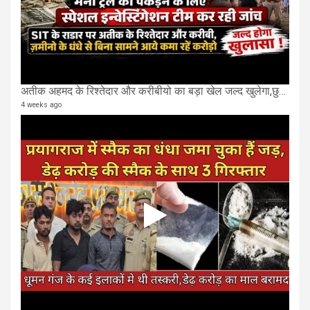
अतीक अहमद के रिश्तेदार और करीबीयो का बड़ा खेल जल्द खुलेगा,छुप कर करोड़ो कमाने वाले SIT के राडार पर
4 weeks ago