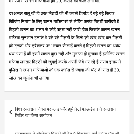
मामरेज मे खनन माफियाओ क़ो 20, करोड़ की चपत लगी थी.
दरअसल बालू की ही तरह मिट्टी की भी काफी डिमांड हैं बड़े बड़े बिल्डर
बिल्डिंग निर्माण के लिए खनन माफियाओ से सेटिंग करके मिट्टी खरीदते हैं
मिट्टी खनन का अलग से कोई पट्टा नही जारी होता जिसके कारण खनन
माफिया सुनसान इलाके मे बड़े बड़े मिट्टी के टिलो क़ो खोद खोद कर मिट्टी
क़ो ट्रको और ट्रैकटर पर भरकर सैप्लाई करते हैं मिट्टी खनन का अवैध
धंधा ऐसा हैं की इसमें लागत कुछ नही और मुनाफा ही मुनाफा हैं इसीलिए खनन
मफिया लगतार मिट्टी की खुदाई करके अपनी जेबे भर रहे हैं सराय इनाय मे
पुलिस ने खनन माफियाओ क़ो एक करोड़ से ज़्यादा की चोट दी सात ही 30,
लांख का जुर्माना भी लगाया
Post
विश्व रक्तदाता दिवस पर ब्लड फॉर ह्यूमैनिटी फाऊंडेशन ने रक्तदान
navigation
शिविर का किया आयोजन
प्रयागराज मे ऑपरेशन मिट्टी की रेड 9 गिरफ्तार, कई सफ़ेद पोश भी