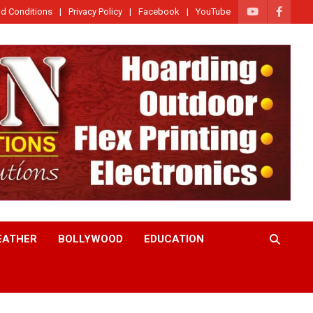
d Conditions
Privacy Policy
Facebook
YouTube
EATHER
BOLLYWOOD
EDUCATION