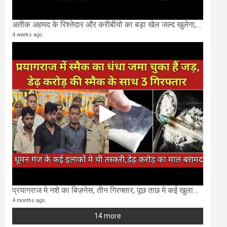
अतीक अहमद के रिश्तेदार और करीबीयो का बड़ा खेल जल्द खुलेगा,छुप कर करोड़ो कमाने वाले SIT के राडार पर
4 weeks ago
प्रयागराज मे नशे का बिज़नेस, तीन गिरफ्तार, पूछ ताछ मे कई खुलासा..
4 months ago
14 more