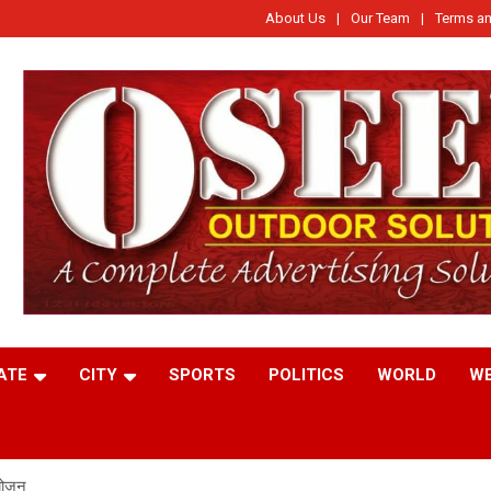
About Us
Our Team
Terms an
ATE
CITY
SPORTS
POLITICS
WORLD
W
योजन