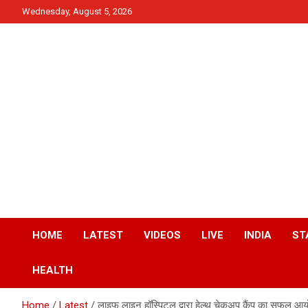
Skip
Wednesday, August 5, 2026
to
content
News
QTv India
HOME
LATEST
VIDEOS
LIVE
INDIA
ST
HEALTH
Home
Latest
लाइफ लाइन हॉस्पिटल द्वारा हेल्थ चेकअप कैंप का सफल आ