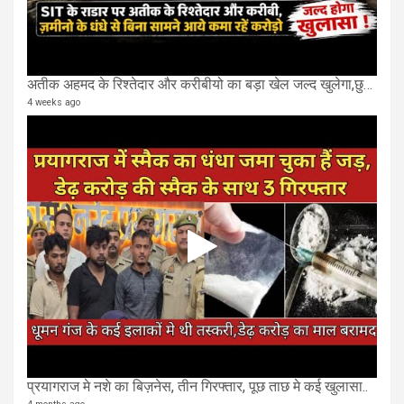
अतीक अहमद के रिश्तेदार और करीबीयो का बड़ा खेल जल्द खुलेगा,छुप कर करोड़ो कमाने वाले SIT के राडार पर
4 weeks ago
प्रयागराज मे नशे का बिज़नेस, तीन गिरफ्तार, पूछ ताछ मे कई खुलासा..