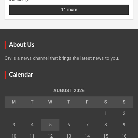
4 months ago
14 more
About Us
Qtv is a news channel that brings the latest news to you.
Calendar
AUGUST 2026
M
T
W
T
F
S
S
1
2
3
4
5
6
7
8
9
10
11
12
13
14
15
16