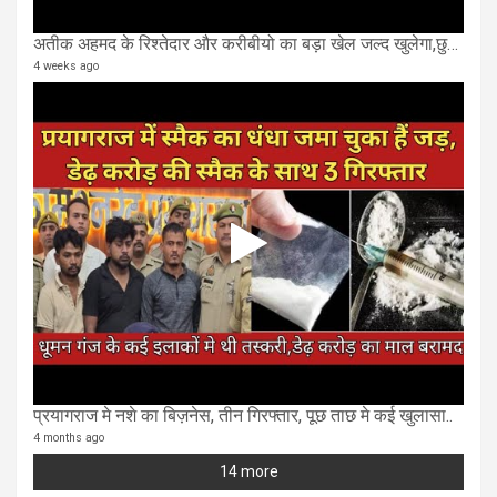
अतीक अहमद के रिश्तेदार और करीबीयो का बड़ा खेल जल्द खुलेगा,छुप कर करोड़ो कमाने वाले SIT के राडार पर
4 weeks ago
प्रयागराज मे नशे का बिज़नेस, तीन गिरफ्तार, पूछ ताछ मे कई खुलासा..
4 months ago
14 more