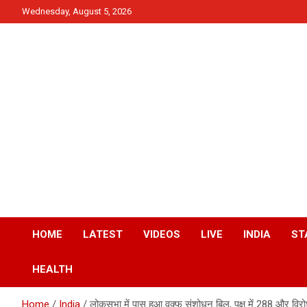
Skip
Wednesday, August 5, 2026
to
content
News
QTv India
HOME
LATEST
VIDEOS
LIVE
INDIA
ST
HEALTH
Home
India
लोकसभा में पास हुआ वक्फ संशोधन बिल, पक्ष में 288 और विरोध