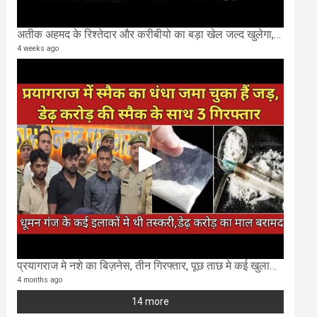
अतीक अहमद के रिश्तेदार और करीबीयो का बड़ा खेल जल्द खुलेगा,छुप कर करोड़ो कमाने वाले SIT के राडार पर
4 weeks ago
प्रयागराज मे नशे का बिज़नेस, तीन गिरफ्तार, पूछ ताछ मे कई खुलासा..
4 months ago
14 more