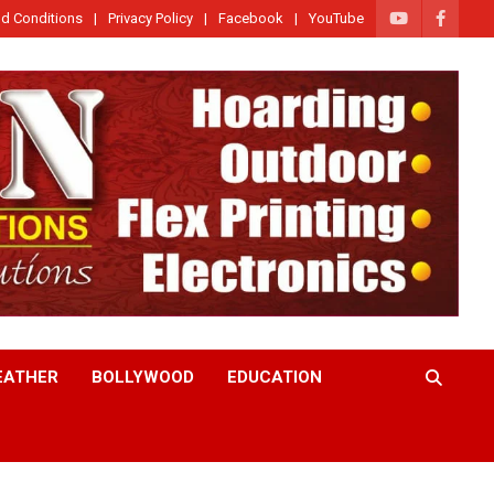
d Conditions
Privacy Policy
Facebook
YouTube
EATHER
BOLLYWOOD
EDUCATION