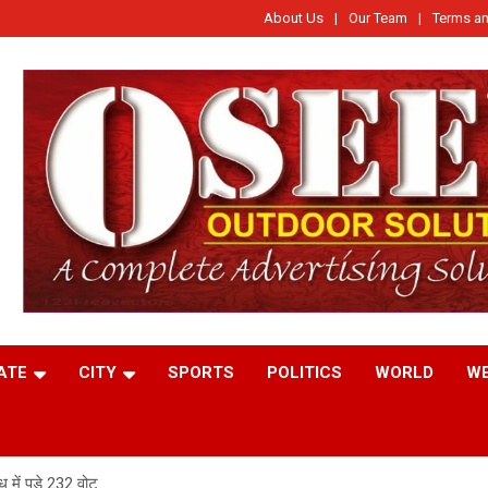
About Us
Our Team
Terms an
ATE
CITY
SPORTS
POLITICS
WORLD
W
 में पड़े 232 वोट