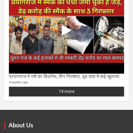
प्रयागराज मे नशे का बिज़नेस, तीन गिरफ्तार, पूछ ताछ मे कई खुलासा..
4 months ago
14 more
About Us