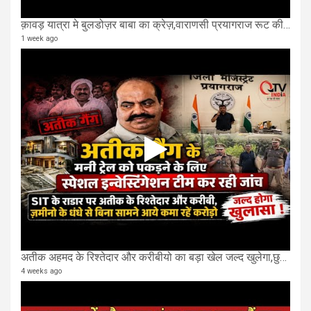
क़ावड़ यात्रा मे बुलडोज़र बाबा का क्रेज़,वाराणसी प्रयागराज रूट की एक लेन खाली की गई.
1 week ago
अतीक अहमद के रिश्तेदार और करीबीयो का बड़ा खेल जल्द खुलेगा,छुप कर करोड़ो कमाने वाले SIT के राडार पर
4 weeks ago