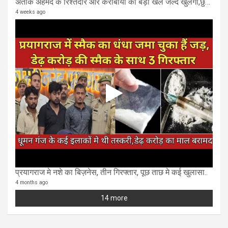
अतीक अहमद के रिश्तेदार और करीबीयो का बड़ा खेल जल्द खुलेगा,छुप कर करोड़ो कमाने वाले SIT के राडार पर
4 weeks ago
प्रयागराज मे नशे का बिज़नेस, तीन गिरफ्तार, पूछ ताछ मे कई खुलासा..
4 months ago
14 more