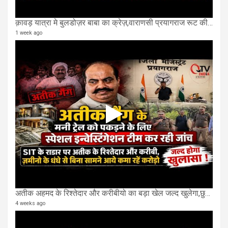
क़ावड़ यात्रा मे बुलडोज़र बाबा का क्रेज़,वाराणसी प्रयागराज रूट की एक लेन खाली की गई.
1 week ago
अतीक अहमद के रिश्तेदार और करीबीयो का बड़ा खेल जल्द खुलेगा,छुप कर करोड़ो कमाने वाले SIT के राडार पर
4 weeks ago