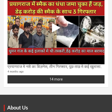
प्रयागराज मे नशे का बिज़नेस, तीन गिरफ्तार, पूछ ताछ मे कई खुलासा..
4 months ago
14 more
About Us