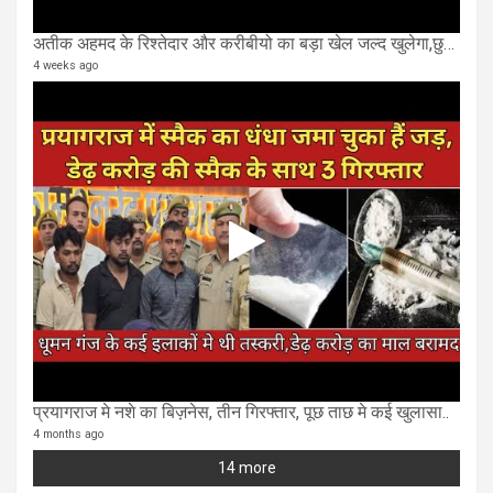
अतीक अहमद के रिश्तेदार और करीबीयो का बड़ा खेल जल्द खुलेगा,छुप कर करोड़ो कमाने वाले SIT के राडार पर
4 weeks ago
प्रयागराज मे नशे का बिज़नेस, तीन गिरफ्तार, पूछ ताछ मे कई खुलासा..
4 months ago
14 more