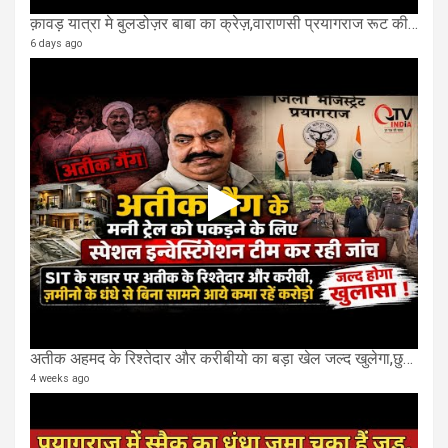
क़ावड़ यात्रा मे बुलडोज़र बाबा का क्रेज़,वाराणसी प्रयागराज रूट की एक लेन खाली की गई.
6 days ago
अतीक अहमद के रिश्तेदार और करीबीयो का बड़ा खेल जल्द खुलेगा,छुप कर करोड़ो कमाने वाले SIT के राडार पर
4 weeks ago