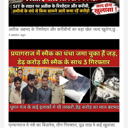
अतीक अहमद के रिश्तेदार और करीबीयो का बड़ा खेल जल्द खुलेगा,छुप कर करोड़ो कमाने वाले SIT के राडार पर
4 weeks ago
प्रयागराज मे नशे का बिज़नेस, तीन गिरफ्तार, पूछ ताछ मे कई खुलासा..