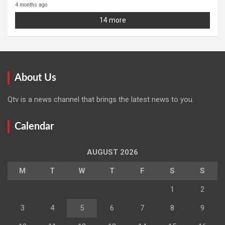
4 months ago
14 more
About Us
Qtv is a news channel that brings the latest news to you.
Calendar
AUGUST 2026
M
T
W
T
F
S
S
1
2
3
4
5
6
7
8
9