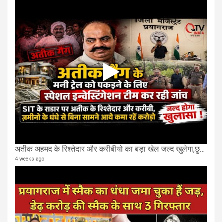
अतीक अहमद के रिश्तेदार और करीबीयो का बड़ा खेल जल्द खुलेगा,छुप कर करोड़ो कमाने वाले SIT के राडार पर
4 weeks ago