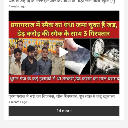
अतीक अहमद के रिश्तेदार और करीबीयो का बड़ा खेल जल्द खुलेगा,छुप कर करोड़ो कमाने वाले SIT के राडार पर
4 weeks ago
प्रयागराज मे नशे का बिज़नेस, तीन गिरफ्तार, पूछ ताछ मे कई खुलासा..
4 months ago
14 more