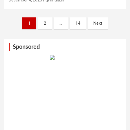
December 4, 2025
qtvindia.in
Posts
1
2
…
14
Next
pagination
Sponsored