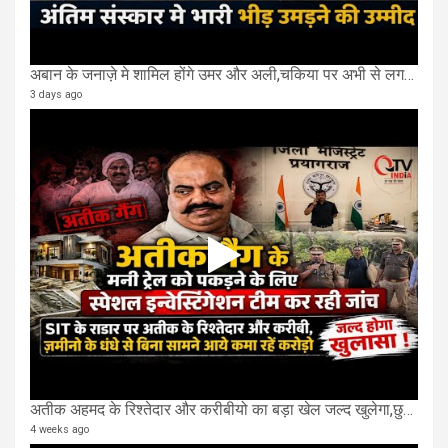
अबान के जनाज़े मे शामिल होंगे उमर और अली,चकिया पर अभी से लगने लगी भीड़ फ़ोर्स तैनात
3 days ago
अतीक अहमद के रिश्तेदार और करीबीयो का बड़ा खेल जल्द खुलेगा,छुप कर करोड़ो कमाने वाले SIT के राडार पर
4 weeks ago