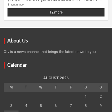
8 months ago
12 more
About Us
Qtv is a news channel that brings the latest news to you.
Calendar
AUGUST 2026
M
T
W
T
F
S
S
1
2
3
4
5
6
7
8
9