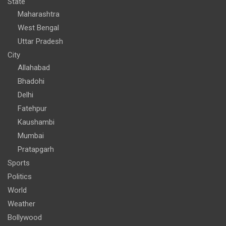
State
Maharashtra
West Bengal
Uttar Pradesh
City
Allahabad
Bhadohi
Delhi
Fatehpur
Kaushambi
Mumbai
Pratapgarh
Sports
Politics
World
Weather
Bollywood