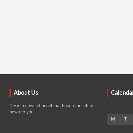
About Us
Calenda
Qtv is a news channel that brings the latest
news to you.
M
T