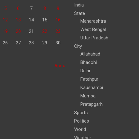
India
5
6
7
8
9
State
12
13
14
15
16
Maharashtra
West Bengal
19
20
21
22
23
Uttar Pradesh
26
27
28
29
30
City
Allahabad
Bhadohi
Apr »
Delhi
Fatehpur
Kaushambi
Mumbai
Pratapgarh
Sports
Politics
World
Weather