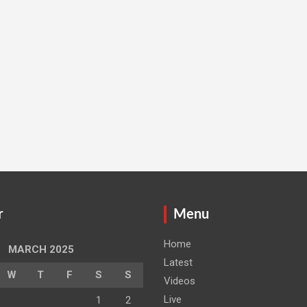
r
Menu
Home
MARCH 2025
Latest
W
T
F
S
S
Videos
Live
1
2