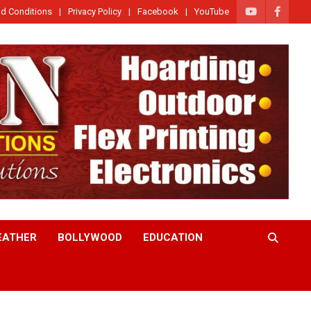
d Conditions
Privacy Policy
Facebook
YouTube
EATHER
BOLLYWOOD
EDUCATION