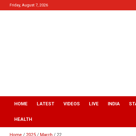
Skip
Friday, August 7, 2026
to
content
News
QTv India
HOME
LATEST
VIDEOS
LIVE
INDIA
ST
HEALTH
Home
2025
March
22