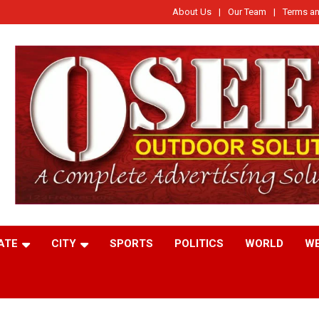
About Us
Our Team
Terms an
ATE
CITY
SPORTS
POLITICS
WORLD
W