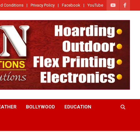
d Conditions
Privacy Policy
Facebook
YouTube
EATHER
BOLLYWOOD
EDUCATION