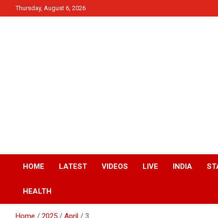
Skip
Thursday, August 6, 2026
to
content
News
QTv India
HOME
LATEST
VIDEOS
LIVE
INDIA
ST
HEALTH
Home
2025
April
3