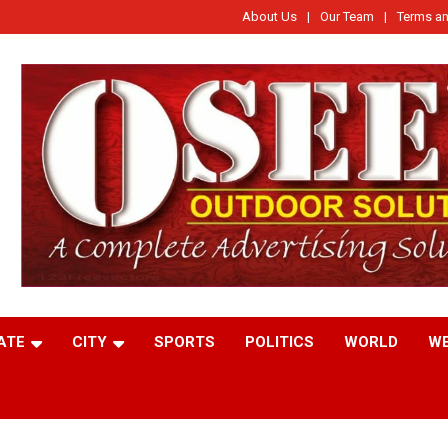
About Us
Our Team
Terms an
ATE
CITY
SPORTS
POLITICS
WORLD
W