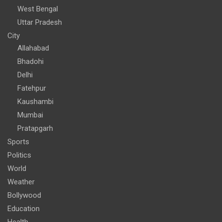
West Bengal
Uttar Pradesh
City
Allahabad
Bhadohi
Delhi
Fatehpur
Kaushambi
Mumbai
Pratapgarh
Sports
Politics
World
Weather
Bollywood
Education
Health